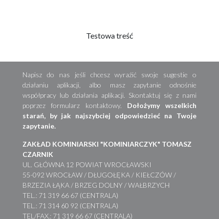
Testowa treść
Napisz do nas jeśli chcesz wyraźić swoje sugestie o
działaniu aplikacji, albo masz zapytanie odnośnie
współpracy lub działania aplikacji. Skontaktuj się z nami
poprzez formularz kontaktowy.
Dołożymy wszelkich
starań, by jak najszybciej odpowiedzieć na Twoje
zapytanie.
ZAKŁAD KOMINIARSKI "KOMINIARCZYK" TOMASZ
CZARNIK
UL. GŁÓWNA 12 POWIAT WROCŁAWSKI
55-092 WROCŁAW / DŁUGOŁĘKA / KIEŁCZÓW /
BRZEZIA ŁĄKA / BRZEG DOLNY / WAŁBRZYCH
TEL.: 71 319 66 67 (CENTRALA)
TEL.: 71 314 60 92 (CENTRALA)
TEL/FAX.: 71 319 66 67 (CENTRALA)