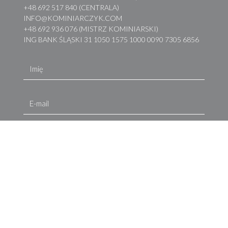
+48 692 517 840 (CENTRALA)
INFO@KOMINIARCZYK.COM
+48 692 936 076 (MISTRZ KOMINIARSKI)
ING BANK ŚLĄSKI 31 1050 1575 1000 0090 7305 6856
Imię
E-mail
Treść wiadomości
Wyślij