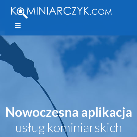
Nowoczesna aplikacja
usług kominiarskich